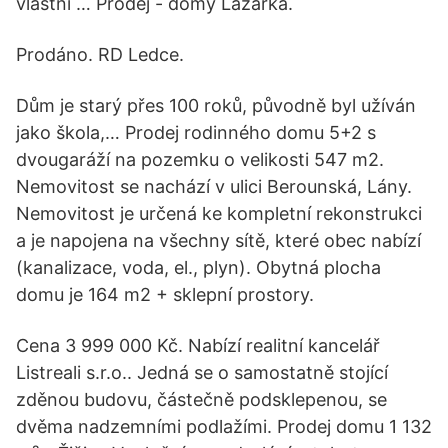
vlastní … Prodej - domy Lazarka.
Prodáno. RD Ledce.
Dům je starý přes 100 roků, původně byl užíván
jako škola,… Prodej rodinného domu 5+2 s
dvougaráží na pozemku o velikosti 547 m2.
Nemovitost se nachází v ulici Berounská, Lány.
Nemovitost je určená ke kompletní rekonstrukci
a je napojena na všechny sítě, které obec nabízí
(kanalizace, voda, el., plyn). Obytná plocha
domu je 164 m2 + sklepní prostory.
Cena 3 999 000 Kč. Nabízí realitní kancelář
Listreali s.r.o.. Jedná se o samostatně stojící
zděnou budovu, částečně podsklepenou, se
dvěma nadzemními podlažími. Prodej domu 1 132