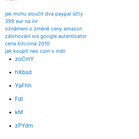
jak mohu sloučit dva paypal účty
399 eur na inr
oznámení o změně ceny amazon
zálohování ios google autenticator
cena bitcoina 2010
jak koupit neo coin v indii
zoCmY
hXbsd
YaFhh
FdI
kM
zPYdm