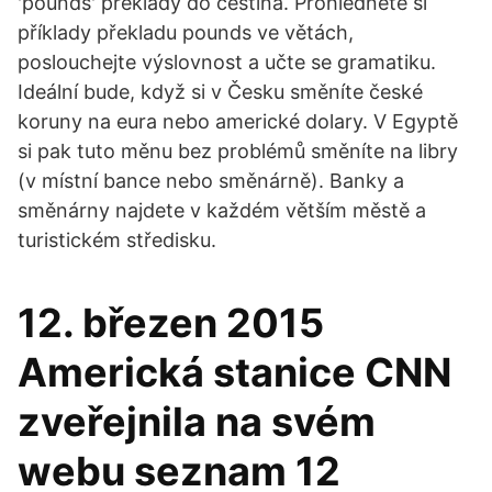
'pounds' překlady do čeština. Prohlédněte si
příklady překladu pounds ve větách,
poslouchejte výslovnost a učte se gramatiku.
Ideální bude, když si v Česku směníte české
koruny na eura nebo americké dolary. V Egyptě
si pak tuto měnu bez problémů směníte na libry
(v místní bance nebo směnárně). Banky a
směnárny najdete v každém větším městě a
turistickém středisku.
12. březen 2015
Americká stanice CNN
zveřejnila na svém
webu seznam 12