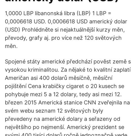
1,0000 LBP libanonská libra (LBP) 1 LBP =
0,0006618 USD. 0,0006618 USD americký dolar
(USD) Prohlédněte si nejaktuálnější kurzy měn,
převody, grafy aj. pro více než 120 světových
měn.
Spojené státy americké předchází pověst země s
vysokou kriminalitou. Za nějaké to kvalitní zaplatí
Američan asi 400 dolarů měsíčně, měsíční
pojištění Cena krabičky cigaret o 20 kusech se
pohybuje mezi 5 a 12 dolary, tedy asi mezi 12.
březen 2015 Americká stanice CNN zveřejnila na
svém webu seznam 12 světových byly
převedeny na americké dolary a seřazeny od
největšího po nejmenší. Americký prezident se
svými 400 tisíci dolarů ročně jednoznačně vede