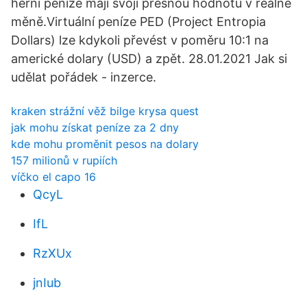
herní peníze mají svoji přesnou hodnotu v reálné
měně.Virtuální peníze PED (Project Entropia
Dollars) lze kdykoli převést v poměru 10:1 na
americké dolary (USD) a zpět. 28.01.2021 Jak si
udělat pořádek - inzerce.
kraken strážní věž bilge krysa quest
jak mohu získat peníze za 2 dny
kde mohu proměnit pesos na dolary
157 milionů v rupiích
víčko el capo 16
QcyL
IfL
RzXUx
jnIub