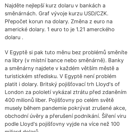
Najděte nejlepší kurz dolaru v bankách a
směnárnách. Graf vývoje kurzu USD/CZK.
Přepočet korun na dolary. Změna z euro na
americké dolary. 1 euro to je 1.21 amerckého
dolaru .
V Egyptě si pak tuto měnu bez problémů směníte
na libry (v místní bance nebo směnárně). Banky
a směnárny najdete v každém větším městě a
turistickém středisku. V Egyptě není problém
platit i dolary. Britský pojišťovací trh Lloyd's of
London za pololetí vykázal ztrátu před zdaněním
400 milionů liber. Pojišťovny po celém světě
musely během pandemie pokrývat zrušené akce,
obchodní úvěry a přerušení podnikání. Šíření viru
podle Lloyd's pojišťovny vyjde na více než 100
miliard dolarů.