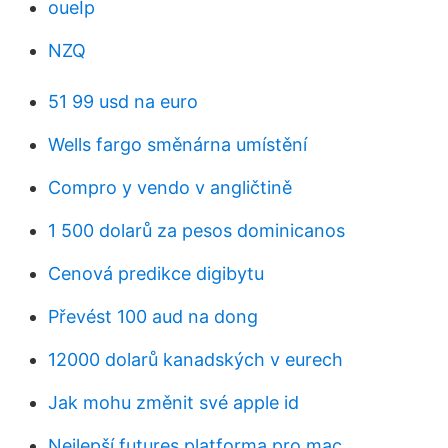
oueIp
NZQ
51 99 usd na euro
Wells fargo směnárna umístění
Compro y vendo v angličtině
1 500 dolarů za pesos dominicanos
Cenová predikce digibytu
Převést 100 aud na dong
12000 dolarů kanadských v eurech
Jak mohu změnit své apple id
Nejlepší futures platforma pro mac